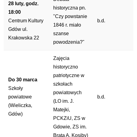
28 luty, godz.
historyczna pn.
18:00
"Czy powstanie
Centrum Kultury
b.d.
1846 r. miało
Gdów ul.
szanse
Krakowska 22
powodzenia?"
Zajęcia
historyczno
patriotyczne w
Do 30 marca
szkołach
Szkoły
powiatowych
powiatowe
b.d.
(LO im. J.
(Wieliczka,
Matejki,
Gdów)
PCKZiU, ZS w
Gdowie, ZS im.
Brata A. Kosiby)