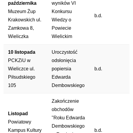
października
wyników VI
Muzeum Żup
Konkursu
b.d.
Krakowskich ul.
Wiedzy o
Zamkowa 8,
Powiecie
Wieliczka
Wielickim
10 listopada
Uroczystość
PCKZiU w
odsłonięcia
Wieliczce ul.
popiersia
b.d.
Piłsudskiego
Edwarda
105
Dembowskiego
Zakończenie
obchodów
Listopad
"Roku Edwarda
Powiatowy
Dembowskiego
Kampus Kultury
b.d.