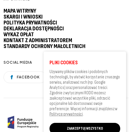
MAPA WITRYNY
SKARGI I WNIOSKI
POLITYKA PRYWATNOŚCI
DEKLARACJA DOSTĘPNOŚCI
WYKAZ OPŁAT
KONTAKT Z ADMINISTRATOREM
STANDARDY OCHRONY MAŁOLETNICH
PLIKI COOKIES
SOCIAL MEDIA
Używamy plików cookies i podobnych
technologii, by ułatwić korzystanie z naszego
FACEBOOK
YOUTUBE
serwisu, analizować ruch (np. Google
Analytics) oraz personalizować treści.
Zgodnie z wytycznymi RODO możesz
zaakceptować wszystkie pliki, odrzucić
opcjonalne lub dostosować swoje
preferencje. Więcej informacji znajdziesz w
Polityce prywatności
.
ZAAKCEPTUJ WSZYSTKO