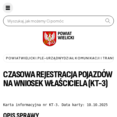
Wpisz szukaną frazę
POWIATWIELICKI.PL
E-URZĄD
WYDZIAŁ KOMUNIKACJI I TRANS
CZASOWA REJESTRACJA POJAZDÓW
NA WNIOSEK WŁAŚCICIELA (KT-3)
Karta informacyjna nr KT-3. Data karty: 10.10.2025
OPIS SPRAWY