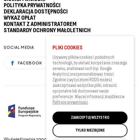
POLITYKA PRYWATNOŚCI
DEKLARACJA DOSTĘPNOŚCI
WYKAZ OPŁAT
KONTAKT Z ADMINISTRATOREM
STANDARDY OCHRONY MAŁOLETNICH
PLIKI COOKIES
SOCIAL MEDIA
Używamy plików cookies i podobnych
technologii, by ułatwić korzystanie z naszego
FACEBOOK
YOUTUBE
serwisu, analizować ruch (np. Google
Analytics) oraz personalizować treści.
Zgodnie z wytycznymi RODO możesz
zaakceptować wszystkie pliki, odrzucić
opcjonalne lub dostosować swoje
preferencje. Więcej informacji znajdziesz w
Polityce prywatności
.
ZAAKCEPTUJ WSZYSTKO
TYLKO NIEZBĘDNE
Wyświetl swoją zgodę
|
© 2026 by Powiat Wielicki - oficjalna