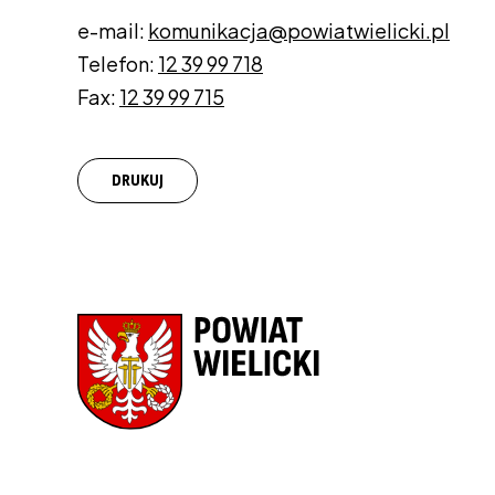
e-mail:
komunikacja@powiatwielicki.pl
Telefon:
12 39 99 718
Fax:
12 39 99 715
DRUKUJ