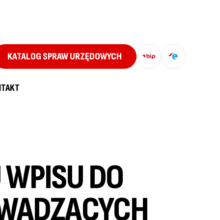
KATALOG SPRAW URZĘDOWYCH
NTAKT
 WPISU DO
OWADZĄCYCH