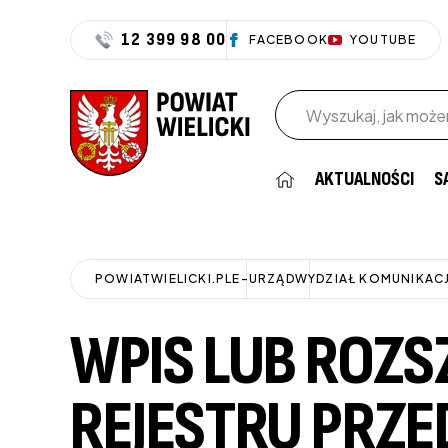
12 399 98 00
FACEBOOK
YOUTUBE
Wpisz szukaną frazę
AKTUALNOŚCI
S
POWIATWIELICKI.PL
E-URZĄD
WYDZIAŁ KOMUNIKACJ
WPIS LUB ROZS
REJESTRU PRZ