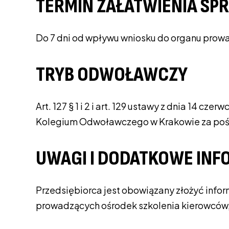
TERMIN ZAŁATWIENIA SP
Do 7 dni od wpływu wniosku do organu prow
TRYB ODWOŁAWCZY
Art. 127 § 1 i 2 i art. 129 ustawy z dnia 14
Kolegium Odwoławczego w Krakowie za pośre
UWAGI I DODATKOWE INF
Przedsiębiorca jest obowiązany złożyć info
prowadzących ośrodek szkolenia kierowców, w 