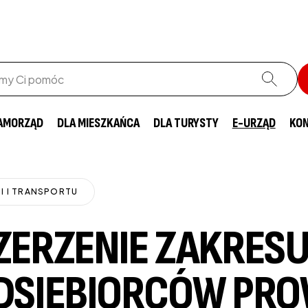
AMORZĄD
DLA MIESZKAŃCA
DLA TURYSTY
E-URZĄD
KO
I I TRANSPORTU
ZERZENIE ZAKRESU
EDSIĘBIORCÓW PR