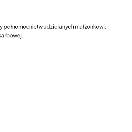
zy pełnomocnictw udzielanych małżonkowi,
karbowej.