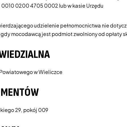
06 0010 0200 4705 0002 lub w kasie Urzędu
ierdzającego udzielenie pełnomocnictwa nie dotyc
 gdy mocodawcą jest podmiot zwolniony od opłaty s
WIEDZIALNA
a Powiatowego w Wieliczce
KUMENTÓW
kiego 29, pokój 009