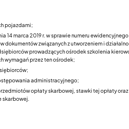
ych pojazdami;
dnia 14 marca 2019 r. w sprawie numeru ewidencyjnego
 dokumentów związanych z utworzeniem i działalnoś
edsiębiorców prowadzących ośrodek szkolenia kierow
h wymagań przez ten ośrodek;
dsiębiorców;
postępowania administracyjnego;
u przedmiotów opłaty skarbowej, stawki tej opłaty or
e skarbowej.