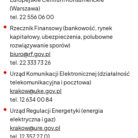
(Warszawa)
tel. 22 556 06 00
Rzecznik Finansowy (bankowość, rynek
kapitałowy, ubezpieczenia, polubowne
rozwiązywanie sporów)
biuro@rf.gov.pl
tel. 22 333 73 26
Urząd Komunikacji Elektronicznej (działalność
telekomunikacyjna i pocztowa)
krakow@uke.gov.pl
tel. 12 634 00 84
Urząd Regulacji Energetyki (energia
elektryczna i gaz)
krakow@ure.gov.pl
tel. 12 357 27 01