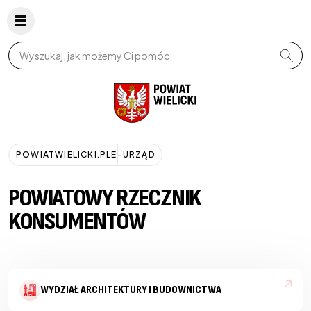
Wpisz szukaną frazę
POWIATWIELICKI.PL
E-URZĄD
POWIATOWY RZECZNIK
KONSUMENTÓW
WYDZIAŁ ARCHITEKTURY I BUDOWNICTWA