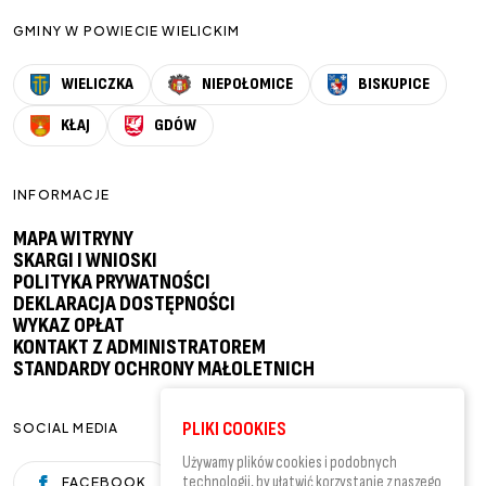
GMINY W POWIECIE WIELICKIM
WIELICZKA
NIEPOŁOMICE
BISKUPICE
KŁAJ
GDÓW
INFORMACJE
MAPA WITRYNY
SKARGI I WNIOSKI
POLITYKA PRYWATNOŚCI
DEKLARACJA DOSTĘPNOŚCI
WYKAZ OPŁAT
KONTAKT Z ADMINISTRATOREM
STANDARDY OCHRONY MAŁOLETNICH
PLIKI COOKIES
SOCIAL MEDIA
Używamy plików cookies i podobnych
technologii, by ułatwić korzystanie z naszego
FACEBOOK
YOUTUBE