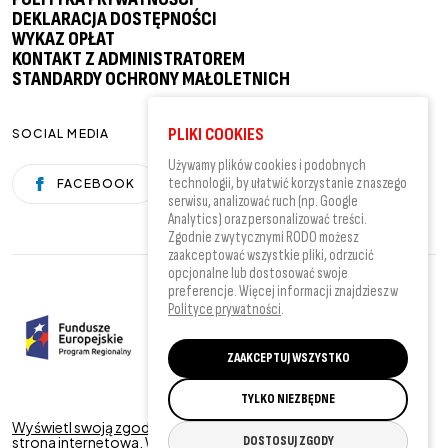
DEKLARACJA DOSTĘPNOŚCI
WYKAZ OPŁAT
KONTAKT Z ADMINISTRATOREM
STANDARDY OCHRONY MAŁOLETNICH
PLIKI COOKIES
SOCIAL MEDIA
Używamy plików cookies i podobnych
technologii, by ułatwić korzystanie z naszego
FACEBOOK
YOUTUBE
serwisu, analizować ruch (np. Google
Analytics) oraz personalizować treści.
Zgodnie z wytycznymi RODO możesz
zaakceptować wszystkie pliki, odrzucić
opcjonalne lub dostosować swoje
preferencje. Więcej informacji znajdziesz w
Polityce prywatności
.
ZAAKCEPTUJ WSZYSTKO
TYLKO NIEZBĘDNE
Wyświetl swoją zgodę
|
© 2026 by Powiat Wielicki - oficjalna
strona internetowa. Wszelkie prawa zastrzeżone. Projekt i
DOSTOSUJ ZGODY