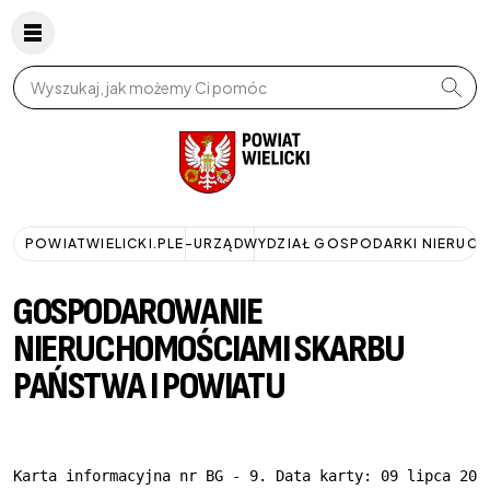
Wpisz szukaną frazę
POWIATWIELICKI.PL
E-URZĄD
WYDZIAŁ GOSPODARKI NIERUC
GOSPODAROWANIE
NIERUCHOMOŚCIAMI SKARBU
PAŃSTWA I POWIATU
Karta informacyjna nr BG - 9. Data karty: 09 lipca 200