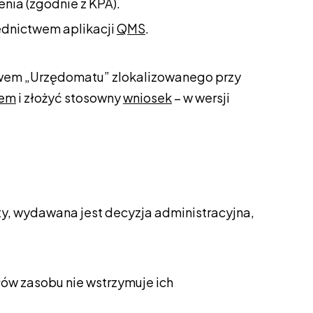
enia (zgodnie z KPA).
ednictwem aplikacji
QMS
.
twem „Urzędomatu” zlokalizowanego przy
nem
i złożyć stosowny
wniosek
– w wersji
y, wydawana jest decyzja administracyjna,
łów zasobu nie wstrzymuje ich