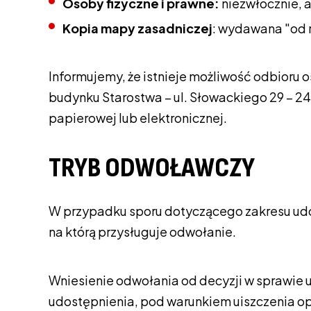
Osoby fizyczne i prawne:
niezwłocznie, a
Kopia mapy zasadniczej
: wydawana "od 
Informujemy, że istnieje możliwość odbio
budynku Starostwa – ul. Słowackiego 29 – 2
papierowej lub elektronicznej.
TRYB ODWOŁAWCZY
W przypadku sporu dotyczącego zakresu udo
na którą przysługuje odwołanie.
Wniesienie odwołania od decyzji w sprawie 
udostępnienia, pod warunkiem uiszczenia opł