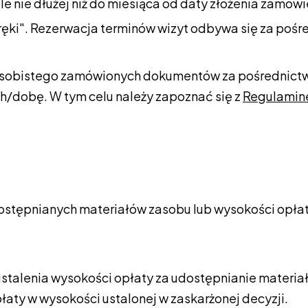
le nie dłużej niż do miesiąca od daty złożenia zamówi
ręki". Rezerwacja terminów wizyt odbywa się za pośr
ru osobistego zamówionych dokumentów za pośrednic
4h/dobę. W tym celu należy zapoznać się z
Regulami
stępnianych materiałów zasobu lub wysokości opłat
ustalenia wysokości opłaty za udostępnianie materia
aty w wysokości ustalonej w zaskarżonej decyzji.