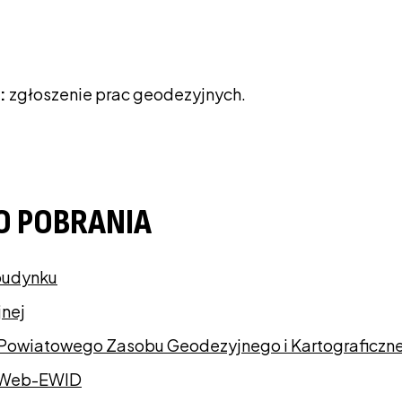
:
zgłoszenie prac geodezyjnych.
O POBRANIA
budynku
jnej
 Powiatowego Zasobu Geodezyjnego i Kartograficzn
e Web-EWID