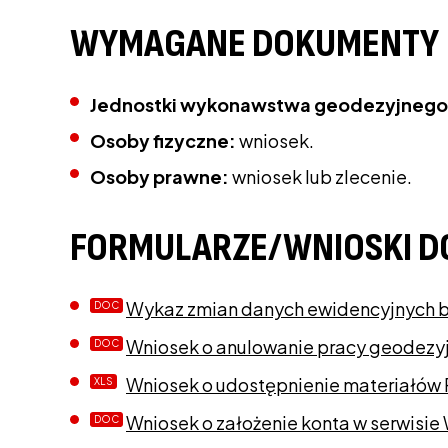
WYMAGANE DOKUMENTY
Jednostki wykonawstwa geodezyjnego
Osoby fizyczne:
wniosek.
Osoby prawne:
wniosek lub zlecenie.
FORMULARZE/WNIOSKI D
Wykaz zmian danych ewidencyjnych 
Wniosek o anulowanie pracy geodezy
Wniosek o udostępnienie materiałów
Wniosek o założenie konta w serwisi