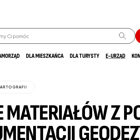
AMORZĄD
DLA MIESZKAŃCA
DLA TURYSTY
E-URZĄD
KO
KARTOGRAFII
E MATERIAŁÓW Z 
ENTACJI GEODEZY