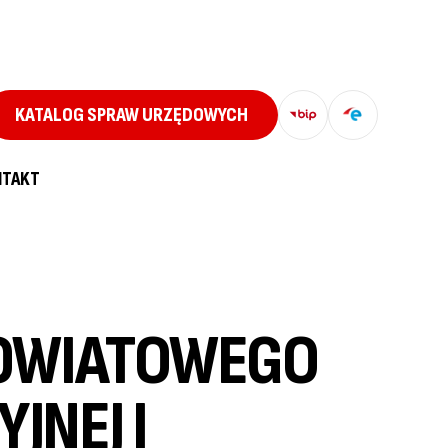
KATALOG SPRAW URZĘDOWYCH
NTAKT
POWIATOWEGO
JNEJ I