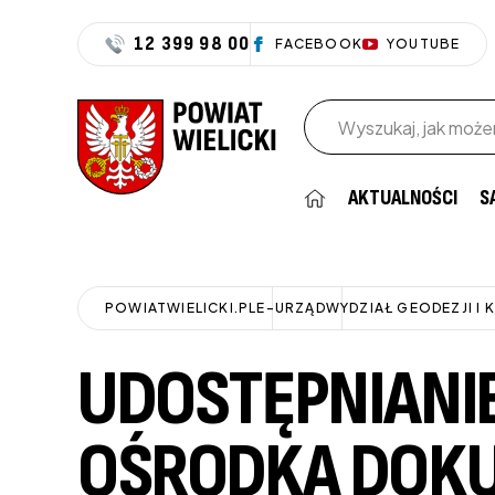
12 399 98 00
FACEBOOK
YOUTUBE
Wpisz szukaną frazę
AKTUALNOŚCI
S
POWIATWIELICKI.PL
E-URZĄD
WYDZIAŁ GEODEZJI I 
UDOSTĘPNIANI
OŚRODKA DOKUM