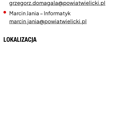
grzegorz.domagala@powiatwielicki.pl
Marcin Jania – Informatyk
marcin.jania@powiatwielicki.pl
LOKALIZACJA