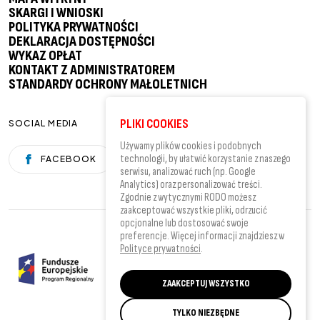
SKARGI I WNIOSKI
POLITYKA PRYWATNOŚCI
DEKLARACJA DOSTĘPNOŚCI
WYKAZ OPŁAT
KONTAKT Z ADMINISTRATOREM
STANDARDY OCHRONY MAŁOLETNICH
PLIKI COOKIES
SOCIAL MEDIA
Używamy plików cookies i podobnych
technologii, by ułatwić korzystanie z naszego
FACEBOOK
YOUTUBE
serwisu, analizować ruch (np. Google
Analytics) oraz personalizować treści.
Zgodnie z wytycznymi RODO możesz
zaakceptować wszystkie pliki, odrzucić
opcjonalne lub dostosować swoje
preferencje. Więcej informacji znajdziesz w
Polityce prywatności
.
ZAAKCEPTUJ WSZYSTKO
TYLKO NIEZBĘDNE