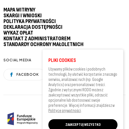
MAPA WITRYNY
SKARGI I WNIOSKI
POLITYKA PRYWATNOŚCI
DEKLARACJA DOSTĘPNOŚCI
WYKAZ OPŁAT
KONTAKT Z ADMINISTRATOREM
STANDARDY OCHRONY MAŁOLETNICH
PLIKI COOKIES
SOCIAL MEDIA
Używamy plików cookies i podobnych
technologii, by ułatwić korzystanie z naszego
FACEBOOK
YOUTUBE
serwisu, analizować ruch (np. Google
Analytics) oraz personalizować treści.
Zgodnie z wytycznymi RODO możesz
zaakceptować wszystkie pliki, odrzucić
opcjonalne lub dostosować swoje
preferencje. Więcej informacji znajdziesz w
Polityce prywatności
.
ZAAKCEPTUJ WSZYSTKO