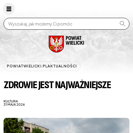
Wpisz szukaną frazę
POWIATWIELICKI.PL
AKTUALNOŚCI
ZDROWIE JEST NAJWAŻNIEJSZE
KULTURA
31 MAJA 2026