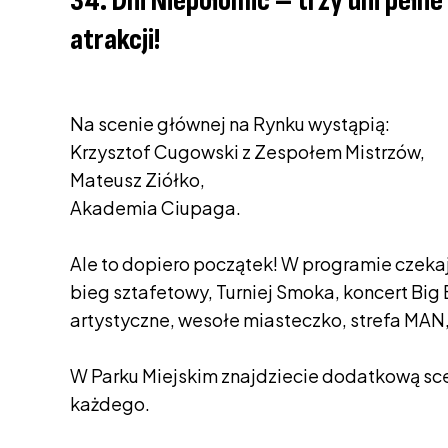
34. Dni Niepołomic – trzy dni pełn
atrakcji!
Na scenie głównej na Rynku wystąpią:
Krzysztof Cugowski z Zespołem Mistrzów,
Mateusz Ziółko,
Akademia Ciupaga.
Ale to dopiero początek! W programie czeka
bieg sztafetowy, Turniej Smoka, koncert Bi
artystyczne, wesołe miasteczko, strefa MAN, 
W Parku Miejskim znajdziecie dodatkową sc
każdego.