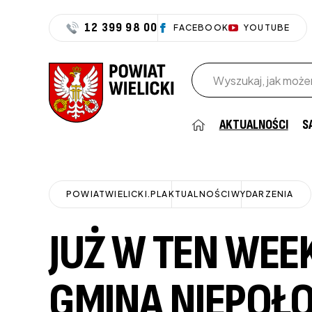
12 399 98 00
FACEBOOK
YOUTUBE
Wpisz szukaną frazę
AKTUALNOŚCI
S
POWIATWIELICKI.PL
AKTUALNOŚCI
WYDARZENIA
JUŻ W TEN WEE
GMINA NIEPOŁ