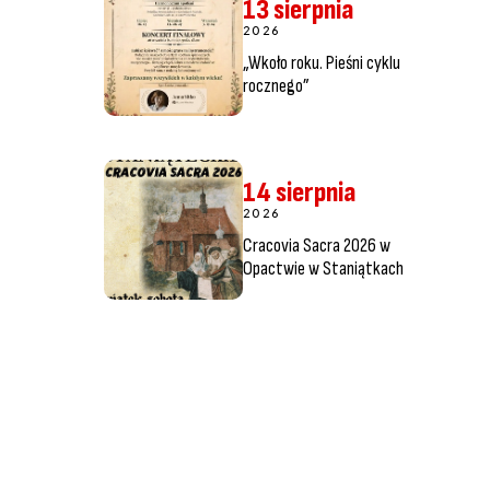
13 sierpnia
2026
„Wkoło roku. Pieśni cyklu
rocznego”
14 sierpnia
2026
Cracovia Sacra 2026 w
Opactwie w Staniątkach