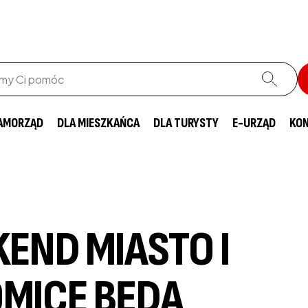
AMORZĄD
DLA MIESZKAŃCA
DLA TURYSTY
E-URZĄD
KO
KEND MIASTO I
OMICE BĘDĄ