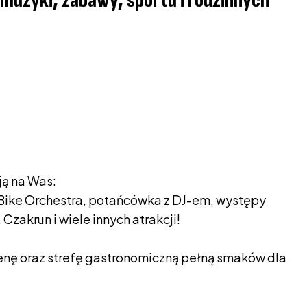
e muzyki, zabawy, sportu i rodzinnych
ją na Was:
g Bike Orchestra, potańcówka z DJ-em, występy
Czakrun i wiele innych atrakcji!
enę oraz strefę gastronomiczną pełną smaków dla