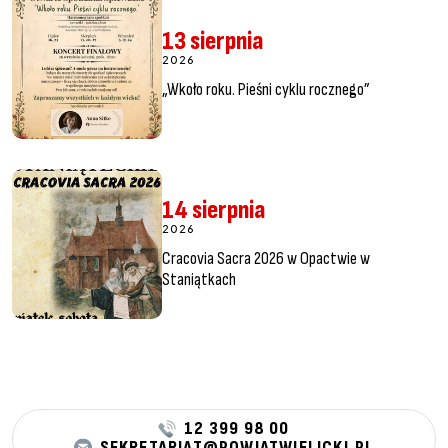
13 sierpnia
2026
„Wkoło roku. Pieśni cyklu rocznego”
14 sierpnia
2026
Cracovia Sacra 2026 w Opactwie w
Staniątkach
12 399 98 00
SEKRETARIAT@POWIATWIELICKI.PL