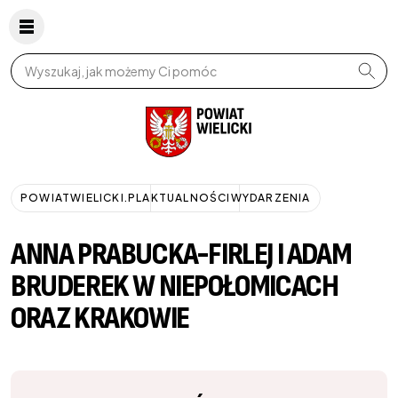
Wpisz szukaną frazę
POWIATWIELICKI.PL
AKTUALNOŚCI
WYDARZENIA
ANNA PRABUCKA-FIRLEJ I ADAM
BRUDEREK W NIEPOŁOMICACH
ORAZ KRAKOWIE