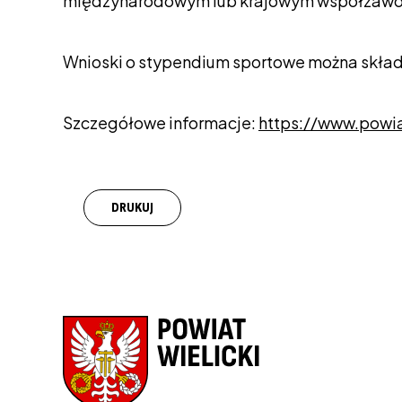
międzynarodowym lub krajowym współzawo
Wnioski o stypendium sportowe można skła
Szczegółowe informacje:
https://www.powia
DRUKUJ