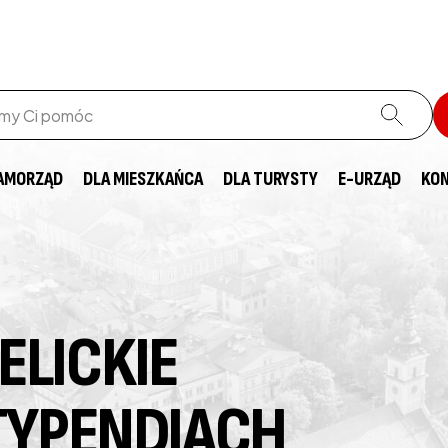
AMORZĄD
DLA MIESZKAŃCA
DLA TURYSTY
E-URZĄD
KO
ELICKIE
TYPENDIACH