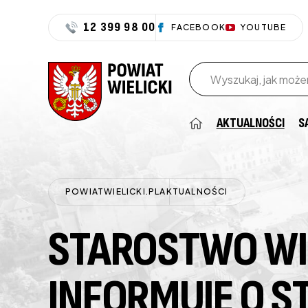
12 399 98 00
FACEBOOK
YOUTUBE
Wpisz szukaną frazę
AKTUALNOŚCI
S
POWIATWIELICKI.PL
AKTUALNOŚCI
STAROSTWO WI
INFORMUJE O S