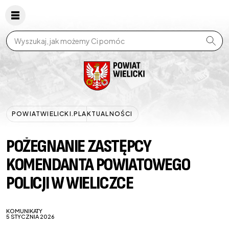
Wpisz szukaną frazę
POWIATWIELICKI.PL
AKTUALNOŚCI
POŻEGNANIE ZASTĘPCY
KOMENDANTA POWIATOWEGO
POLICJI W WIELICZCE
KOMUNIKATY
5 STYCZNIA 2026