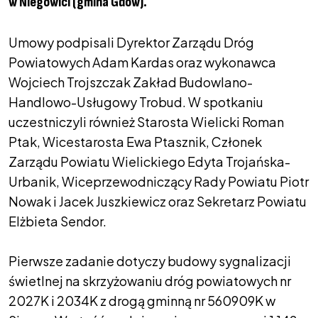
w Niegowici (gmina Gdów).
Umowy podpisali Dyrektor Zarządu Dróg
Powiatowych Adam Kardas oraz wykonawca
Wojciech Trojszczak Zakład Budowlano-
Handlowo-Usługowy Trobud. W spotkaniu
uczestniczyli również Starosta Wielicki Roman
Ptak, Wicestarosta Ewa Ptasznik, Członek
Zarządu Powiatu Wielickiego Edyta Trojańska-
Urbanik, Wiceprzewodniczący Rady Powiatu Piotr
Nowak i Jacek Juszkiewicz oraz Sekretarz Powiatu
Elżbieta Sendor.
Pierwsze zadanie dotyczy budowy sygnalizacji
świetlnej na skrzyżowaniu dróg powiatowych nr
2027K i 2034K z drogą gminną nr 560909K w