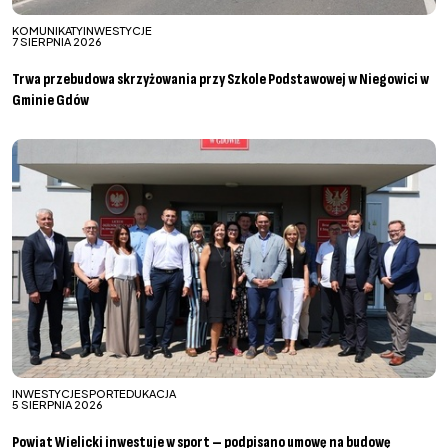
KOMUNIKATY
INWESTYCJE
7 SIERPNIA 2026
Trwa przebudowa skrzyżowania przy Szkole Podstawowej w Niegowici w
Gminie Gdów
INWESTYCJE
SPORT
EDUKACJA
5 SIERPNIA 2026
Powiat Wielicki inwestuje w sport – podpisano umowę na budowę