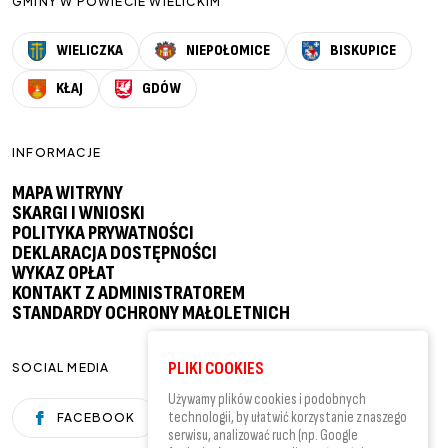
GMINY W POWIECIE WIELICKIM
WIELICZKA
NIEPOŁOMICE
BISKUPICE
KŁAJ
GDÓW
INFORMACJE
MAPA WITRYNY
SKARGI I WNIOSKI
POLITYKA PRYWATNOŚCI
DEKLARACJA DOSTĘPNOŚCI
WYKAZ OPŁAT
KONTAKT Z ADMINISTRATOREM
STANDARDY OCHRONY MAŁOLETNICH
PLIKI COOKIES
SOCIAL MEDIA
Używamy plików cookies i podobnych
technologii, by ułatwić korzystanie z naszego
FACEBOOK
YOUTUBE
serwisu, analizować ruch (np. Google