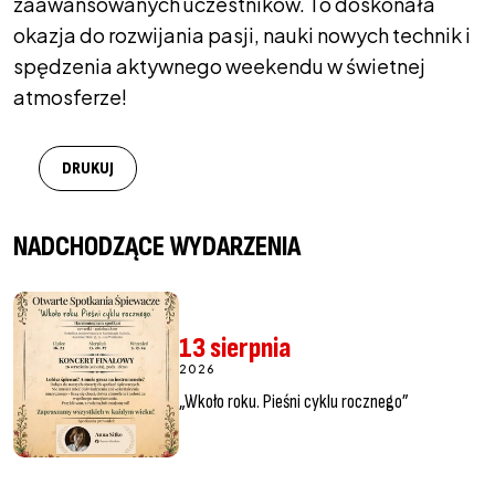
zaawansowanych uczestników. To doskonała
okazja do rozwijania pasji, nauki nowych technik i
spędzenia aktywnego weekendu w świetnej
atmosferze!
DRUKUJ
NADCHODZĄCE WYDARZENIA
13 sierpnia
2026
„Wkoło roku. Pieśni cyklu rocznego”