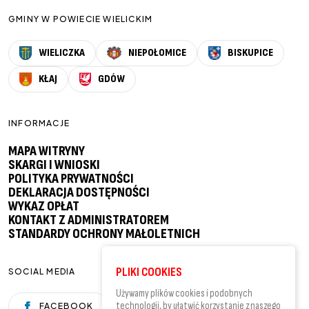
GMINY W POWIECIE WIELICKIM
WIELICZKA
NIEPOŁOMICE
BISKUPICE
KŁAJ
GDÓW
INFORMACJE
MAPA WITRYNY
SKARGI I WNIOSKI
POLITYKA PRYWATNOŚCI
DEKLARACJA DOSTĘPNOŚCI
WYKAZ OPŁAT
KONTAKT Z ADMINISTRATOREM
STANDARDY OCHRONY MAŁOLETNICH
PLIKI COOKIES
SOCIAL MEDIA
Używamy plików cookies i podobnych
technologii, by ułatwić korzystanie z naszego
FACEBOOK
YOUTUBE