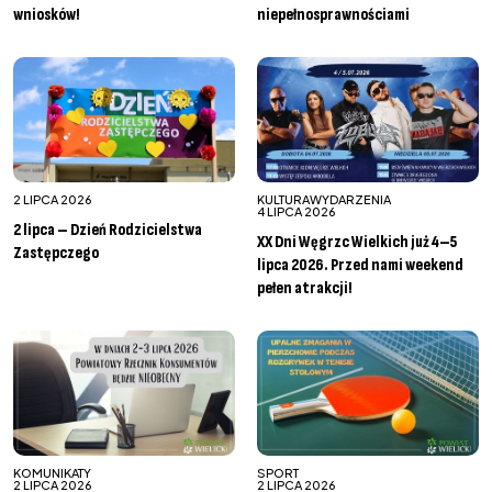
wniosków!
niepełnosprawnościami
2 LIPCA 2026
KULTURA
WYDARZENIA
4 LIPCA 2026
2 lipca – Dzień Rodzicielstwa
XX Dni Węgrzc Wielkich już 4–5
Zastępczego
lipca 2026. Przed nami weekend
pełen atrakcji!
KOMUNIKATY
SPORT
2 LIPCA 2026
2 LIPCA 2026