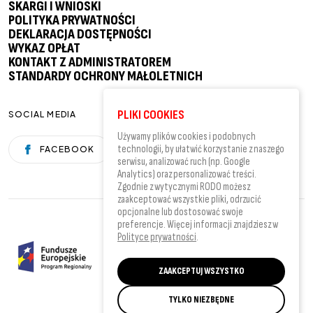
SKARGI I WNIOSKI
POLITYKA PRYWATNOŚCI
DEKLARACJA DOSTĘPNOŚCI
WYKAZ OPŁAT
KONTAKT Z ADMINISTRATOREM
STANDARDY OCHRONY MAŁOLETNICH
PLIKI COOKIES
SOCIAL MEDIA
Używamy plików cookies i podobnych
technologii, by ułatwić korzystanie z naszego
FACEBOOK
YOUTUBE
serwisu, analizować ruch (np. Google
Analytics) oraz personalizować treści.
Zgodnie z wytycznymi RODO możesz
zaakceptować wszystkie pliki, odrzucić
opcjonalne lub dostosować swoje
preferencje. Więcej informacji znajdziesz w
Polityce prywatności
.
ZAAKCEPTUJ WSZYSTKO
TYLKO NIEZBĘDNE