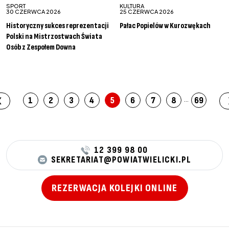
SPORT
KULTURA
30 CZERWCA 2026
25 CZERWCA 2026
Historyczny sukces reprezentacji
Pałac Popielów w Kurozwękach
Polski na Mistrzostwach Świata
Osób z Zespołem Downa
...
1
2
3
4
5
6
7
8
69
❮
12 399 98 00
SEKRETARIAT@POWIATWIELICKI.PL
REZERWACJA KOLEJKI ONLINE