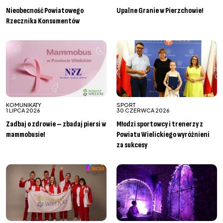
Nieobecność Powiatowego
Upalne Granie w Pierzchowie!
Rzecznika Konsumentów
KOMUNIKATY
SPORT
1 LIPCA 2026
30 CZERWCA 2026
Zadbaj o zdrowie – zbadaj piersi w
Młodzi sportowcy i trenerzy z
mammobusie!
Powiatu Wielickiego wyróżnieni
za sukcesy