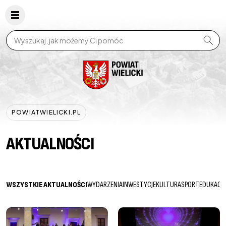
Wpisz szukaną frazę
POWIATWIELICKI.PL
AKTUALNOŚCI
WSZYSTKIE AKTUALNOŚCI
WYDARZENIA
INWESTYCJE
KULTURA
SPORT
EDUKACJ