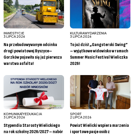
INWESTYCJE
KULTURA
WYDARZENIA
3 LIPCA 2026
3 LIPCA 2026
Na przebudowywanym odcinku
To już dziś! „Gangsterski Swing”
drogi powiatowej Byszyce–
– wyjątkowe widowisko w ramach
Gorzków pojawiła się już pierwsza
Summer Music Festival Wieliczka
warstwa asfaltu!
2026!
KOMUNIKATY
EDUKACJA
SPORT
3 LIPCA 2026
2 LIPCA 2026
Stypendia Starosty Wielickiego
Powiat Wielicki wspiera marzenia
na rok szkolny 2026/2027 – nabór
i sportowe pasje osób z