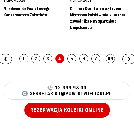
6 LIPCA 2026
6 LIPCA 2026
Nieobecność Powiatowego
Dominik Kwinta po raz trzeci
Konserwatora Zabytków
Mistrzem Polski – wielki sukces
zawodnika MKS Spartakus
Niepołomice!
...
1
2
3
4
5
6
7
69
❮
❯
12 399 98 00
SEKRETARIAT@POWIATWIELICKI.PL
REZERWACJA KOLEJKI ONLINE