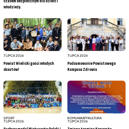
czasem bezpiecznym dla dzieci i
młodzieży.
7 LIPCA 2026
7 LIPCA 2026
Powiat Wielicki gości młodych
Podsumowanie Powiatowego
skautów!
Kampusu Zdrowia
SPORT
KOMUNIKATY
KULTURA
7 LIPCA 2026
7 LIPCA 2026