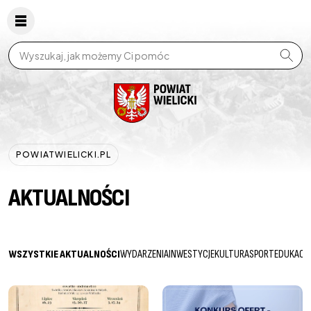
Wpisz szukaną frazę
POWIATWIELICKI.PL
AKTUALNOŚCI
WSZYSTKIE AKTUALNOŚCI
WYDARZENIA
INWESTYCJE
KULTURA
SPORT
EDUKACJ