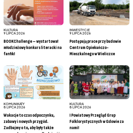
KULTURA
INWESTYCJE
9 LIPCA 2026
9 LIPCA 2026
BOOKChallenge – wystartował
Postępują prace przy budowie
młodzieżowy konkurs literacki na
Centrum Opiekuńczo-
fanfik!
Mieszkalnego w Wieliczce
KOMUNIKATY
KULTURA
8 LIPCA 2026
8 LIPCA 2026
Wakacje to czas odpoczynku,
I Powiatowy Przegląd Grup
zabawy i nowych przygód.
Folklorystycznych w Gdowie za
Zadbajmy o to, aby były także
nami!