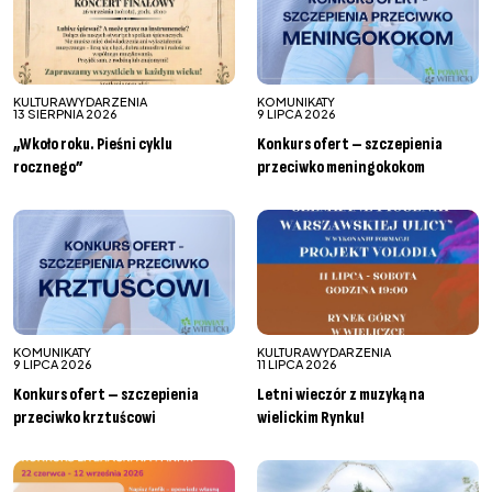
KULTURA
WYDARZENIA
KOMUNIKATY
13 SIERPNIA 2026
9 LIPCA 2026
„Wkoło roku. Pieśni cyklu
Konkurs ofert – szczepienia
rocznego”
przeciwko meningokokom
KOMUNIKATY
KULTURA
WYDARZENIA
9 LIPCA 2026
11 LIPCA 2026
Konkurs ofert – szczepienia
Letni wieczór z muzyką na
przeciwko krztuścowi
wielickim Rynku!