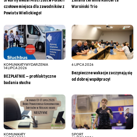
Srebrny medal Mistrzostw Polski i
Zmiana terminu Koncertu
czołowe miejsca dla zawodników z
Warsiński Trio
Powiatu Wielickiego!
KOMUNIKATY
WYDARZENIA
6 LIPCA 2026
14 LIPCA 2026
Bezpieczne wakacje zaczynają się
BEZPŁATNIE – profilaktyczne
od dobrej współpracy!
badania słuchu
KOMUNIKATY
SPORT