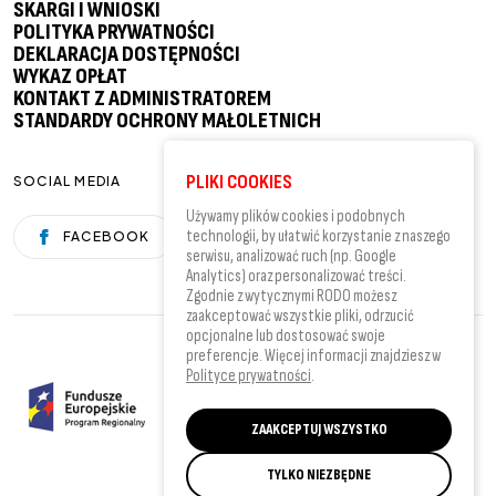
SKARGI I WNIOSKI
POLITYKA PRYWATNOŚCI
DEKLARACJA DOSTĘPNOŚCI
WYKAZ OPŁAT
KONTAKT Z ADMINISTRATOREM
STANDARDY OCHRONY MAŁOLETNICH
PLIKI COOKIES
SOCIAL MEDIA
Używamy plików cookies i podobnych
technologii, by ułatwić korzystanie z naszego
FACEBOOK
YOUTUBE
serwisu, analizować ruch (np. Google
Analytics) oraz personalizować treści.
Zgodnie z wytycznymi RODO możesz
zaakceptować wszystkie pliki, odrzucić
opcjonalne lub dostosować swoje
preferencje. Więcej informacji znajdziesz w
Polityce prywatności
.
ZAAKCEPTUJ WSZYSTKO
TYLKO NIEZBĘDNE